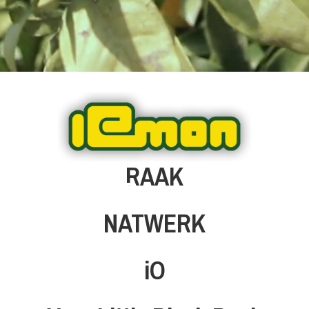
Kruidvat
RAAK
WordPress 
|
NATWERK
iO